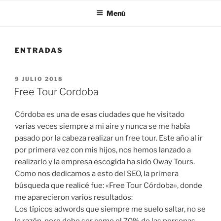
Menú
ENTRADAS
PUBLICADO
9 JULIO 2018
EL
Free Tour Cordoba
Córdoba es una de esas ciudades que he visitado
varias veces siempre a mi aire y nunca se me había
pasado por la cabeza realizar un free tour. Este año al ir
por primera vez con mis hijos, nos hemos lanzado a
realizarlo y la empresa escogida ha sido Oway Tours.
Como nos dedicamos a esto del SEO, la primera
búsqueda que realicé fue: «Free Tour Córdoba», donde
me aparecieron varios resultados:
Los típicos adwords que siempre me suelo saltar, no se
la razón, pero debe ser como el 70% de las personas,