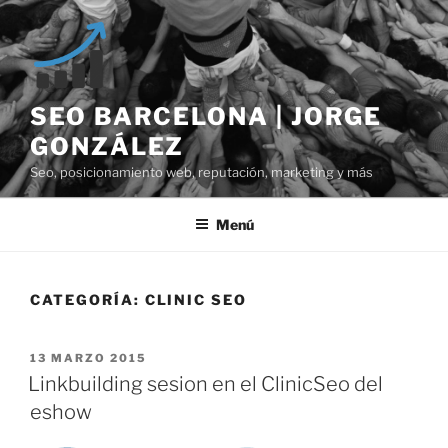
Saltar
al
contenido
SEO BARCELONA | JORGE
GONZÁLEZ
Seo, posicionamiento web, reputación, marketing y más
Menú
CATEGORÍA:
CLINIC SEO
PUBLICADO
13 MARZO 2015
EL
Linkbuilding sesion en el ClinicSeo del
eshow