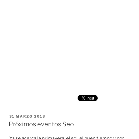
PUBLICADO
31 MARZO 2013
EL
Próximos eventos Seo
Ya se acerca la primavera, el sol, el buen tiempo y por