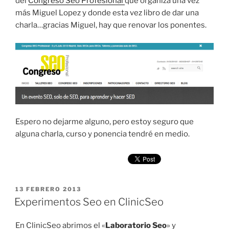
del
Congreso Seo Profesional
que organiza una vez
más Miguel Lopez y donde esta vez libro de dar una
charla…gracias Miguel, hay que renovar los ponentes.
Espero no dejarme alguno, pero estoy seguro que
alguna charla, curso y ponencia tendré en medio.
PUBLICADO
13 FEBRERO 2013
EL
Experimentos Seo en ClinicSeo
En ClinicSeo abrimos el «
Laboratorio Seo
» y