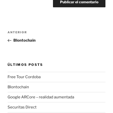
Navegación
Entrada
ANTERIOR
de
anterior:
Blontochain
entradas
ÚLTIMOS POSTS
Free Tour Cordoba
Blontochain
Google ARCore – realidad aumentada
Securitas Direct