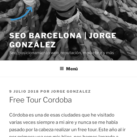
Saltar
al
contenido
SEO BARCELONA | JORGE
GONZÁLEZ
Seo, posicionamiento web, reputación, marketing y más
Menú
PUBLICADO
9 JULIO 2018
POR
JORGE GONZALEZ
EL
Free Tour Cordoba
Córdoba es una de esas ciudades que he visitado
varias veces siempre a mi aire y nunca se me había
pasado por la cabeza realizar un free tour. Este año al ir