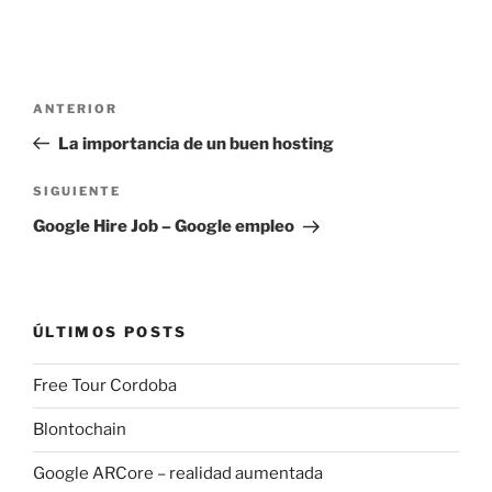
Navegación
Entrada
ANTERIOR
de
anterior:
La importancia de un buen hosting
entradas
Siguiente
SIGUIENTE
entrada
Google Hire Job – Google empleo
ÚLTIMOS POSTS
Free Tour Cordoba
Blontochain
Google ARCore – realidad aumentada