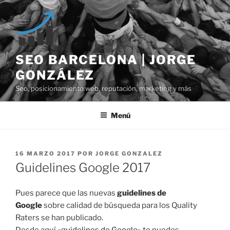
Saltar
al
contenido
SEO BARCELONA | JORGE
GONZÁLEZ
Seo, posicionamiento web, reputación, marketing y más
Menú
PUBLICADO
16 MARZO 2017
POR
JORGE GONZALEZ
EL
Guidelines Google 2017
Pues parece que las nuevas
guidelines de
Google
sobre calidad de búsqueda para los Quality
Raters se han publicado.