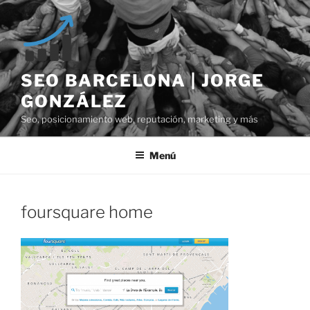
Saltar
al
contenido
SEO BARCELONA | JORGE
GONZÁLEZ
Seo, posicionamiento web, reputación, marketing y más
Menú
foursquare home