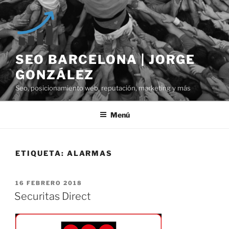
Saltar
al
contenido
SEO BARCELONA | JORGE
GONZÁLEZ
Seo, posicionamiento web, reputación, marketing y más
Menú
ETIQUETA:
ALARMAS
PUBLICADO
16 FEBRERO 2018
EL
Securitas Direct