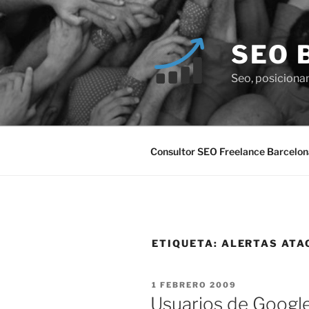
Saltar
al
contenido
SEO 
Seo, posiciona
Consultor SEO Freelance Barcelon
ETIQUETA:
ALERTAS ATA
PUBLICADO
1 FEBRERO 2009
EL
Usuarios de Google