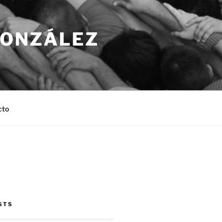
GONZÁLEZ
cto
STS