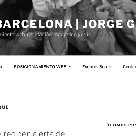
BARCELONA | JORGE 
miento web, reputación, marketing y más
a
POSICIONAMIENTO WEB
Eventos Seo
Conta
QUE
ÚLTIMOS PO
 reciben alerta de