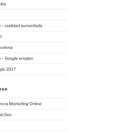
oba
 – realidad aumentada
t
rcelona
b – Google empleo
gle 2017
IGO
ncia Marketing Online
nicSeo