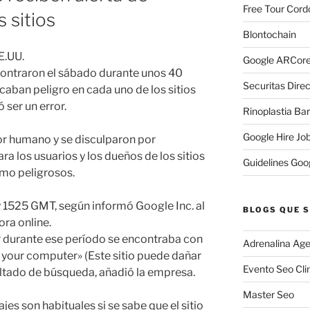
Free Tour Cord
 sitios
Blontochain
E.UU.
Google ARCore
contraron el sábado durante unos 40
Securitas Direc
aban peligro en cada uno de los sitios
 ser un error.
Rinoplastia Ba
Google Hire Jo
or humano y se disculparon por
a los usuarios y los dueños de los sitios
Guidelines Goo
mo peligrosos.
 y 1525 GMT, según informó Google Inc. al
BLOGS QUE S
ora online.
r durante ese período se encontraba con
Adrenalina Age
 your computer» (Este sitio puede dañar
Evento Seo Cli
ltado de búsqueda, añadió la empresa.
Master Seo
s son habituales si se sabe que el sitio