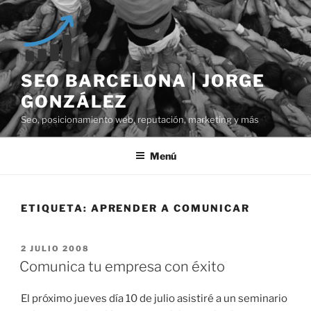
Saltar
al
contenido
SEO BARCELONA | JORGE
GONZÁLEZ
Seo, posicionamiento web, reputación, marketing y más
Menú
ETIQUETA:
APRENDER A COMUNICAR
PUBLICADO
2 JULIO 2008
EL
Comunica tu empresa con éxito
El próximo jueves día 10 de julio asistiré a un seminario