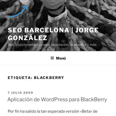
Saltar
al
contenido
SEO BARCELONA | JORGE
GONZÁLEZ
Seo, posicionamiento web, reputación, marketing y más
Menú
ETIQUETA:
BLACKBERRY
PUBLICADO
7 JULIO 2009
EL
Aplicación de WordPress para BlackBerry
Por fin ha salido la tan esperada versión «Beta» de