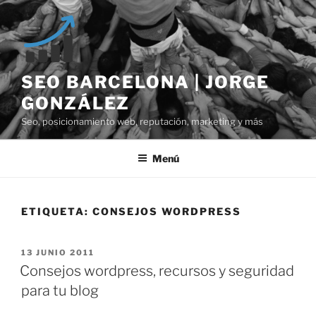
Saltar
al
contenido
SEO BARCELONA | JORGE
GONZÁLEZ
Seo, posicionamiento web, reputación, marketing y más
Menú
ETIQUETA:
CONSEJOS WORDPRESS
PUBLICADO
13 JUNIO 2011
EL
Consejos wordpress, recursos y seguridad
para tu blog