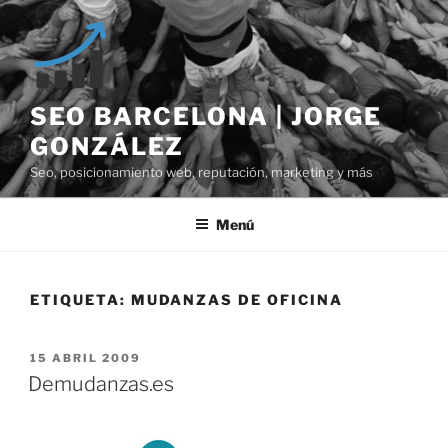
Saltar
al
contenido
SEO BARCELONA | JORGE
GONZÁLEZ
Seo, posicionamiento web, reputación, marketing y más
Menú
ETIQUETA:
MUDANZAS DE OFICINA
PUBLICADO
15 ABRIL 2009
EL
Demudanzas.es