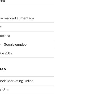
oba
 – realidad aumentada
t
rcelona
b – Google empleo
gle 2017
IGO
ncia Marketing Online
nicSeo