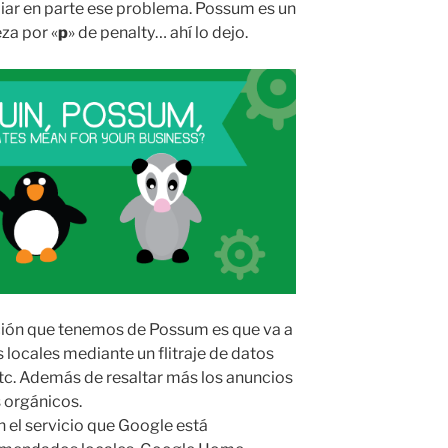
iar en parte ese problema. Possum es un
za por «
p
» de penalty… ahí lo dejo.
ción que tenemos de Possum es que va a
s locales mediante un flitraje de datos
tc. Además de resaltar más los anuncios
s orgánicos.
n el servicio que Google está