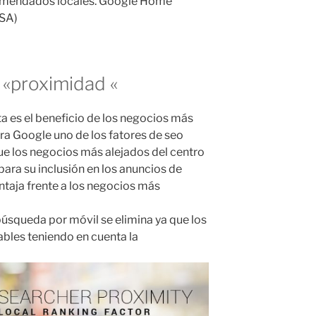
omendados locales. Google Home
USA)
 «proximidad «
a es el beneficio de los negocios más
ara Google uno de los fatores de seo
 que los negocios más alejados del centro
para su inclusión en los anuncios de
entaja frente a los negocios más
búsqueda por móvil se elimina ya que los
bles teniendo en cuenta la