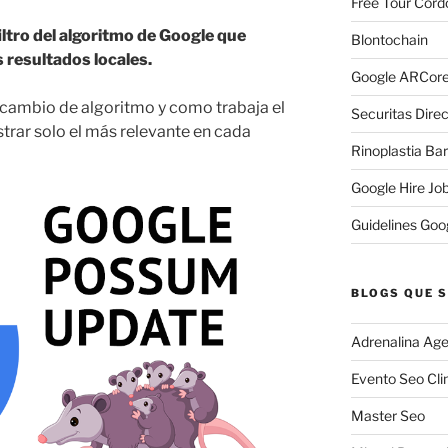
Free Tour Cord
ltro del algoritmo de Google que
Blontochain
s resultados locales.
Google ARCore
 cambio de algoritmo y como trabaja el
Securitas Direc
strar solo el más relevante en cada
Rinoplastia Ba
Google Hire Jo
Guidelines Goo
BLOGS QUE S
Adrenalina Age
Evento Seo Cli
Master Seo