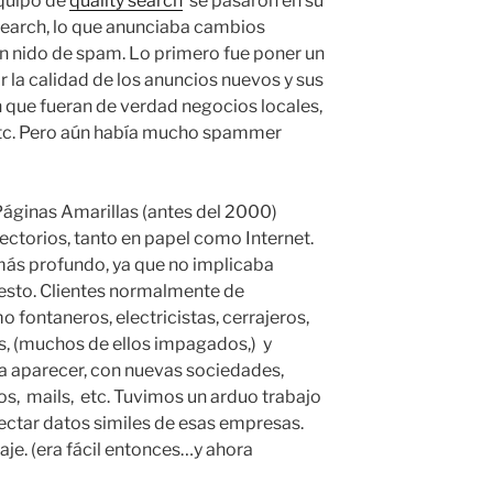
equipo de
quality search
se pasarón en su
search, lo que anunciaba cambios
n nido de spam. Lo primero fue poner un
r la calidad de los anuncios nuevos y sus
 que fueran de verdad negocios locales,
 etc. Pero aún había mucho spammer
Páginas Amarillas (antes del 2000)
ctorios, tanto en papel como Internet.
a más profundo, ya que no implicaba
resto. Clientes normalmente de
 fontaneros, electricistas, cerrajeros,
os, (muchos de ellos impagados,) y
a aparecer, con nuevas sociedades,
os, mails, etc. Tuvimos un arduo trabajo
tectar datos similes de esas empresas.
aje. (era fácil entonces…y ahora