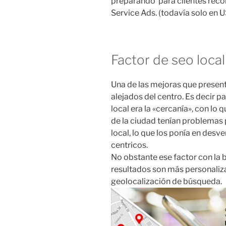
preparando para clientes rec
Service Ads. (todavía solo en 
Factor de seo local
Una de las mejoras que present
alejados del centro. Es decir p
local era la «cercanía», con lo
de la ciudad tenían problemas 
local, lo que los ponía en desv
centricos.
No obstante ese factor con la 
resultados son más personaliza
geolocalización de búsqueda.