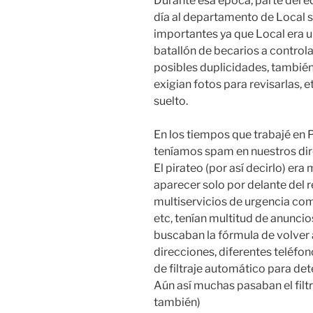
Durante esa época, parte del 
día al departamento de Local 
importantes ya que Local era u
batallón de becarios a controla
posibles duplicidades, también
exigian fotos para revisarlas,
suelto.
En los tiempos que trabajé en 
teníamos spam en nuestros dire
El pirateo (por así decirlo) er
aparecer solo por delante del 
multiservicios de urgencia como
etc, tenían multitud de anunci
buscaban la fórmula de volver 
direcciones, diferentes teléfon
de filtraje automático para de
Aún así muchas pasaban el filtr
también)