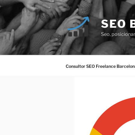
Saltar
al
contenido
SEO 
Seo, posiciona
Consultor SEO Freelance Barcelon