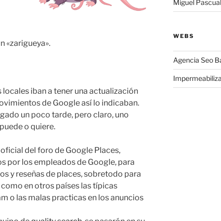
Miguel Pascua
WEBS
n «zarigueya».
Agencia Seo B
l
Impermeabiliz
s locales iban a tener una actualización
ovimientos de Google así lo indicaban.
egado un poco tarde, pero claro, uno
puede o quiere.
oficial del foro de Google Places,
os por los empleados de Google, para
ios y reseñas de places, sobretodo para
 como en otros países las típicas
m o las malas practicas en los anuncios