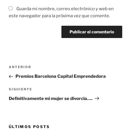
Guarda mi nombre, correo electrónico y web en
este navegador para la próxima vez que comente.
Navegación
Entrada
ANTERIOR
de
anterior:
Premios Barcelona Capital Emprendedora
entradas
Siguiente
SIGUIENTE
entrada
Definitivamente mi mujer se divorcia….
ÚLTIMOS POSTS