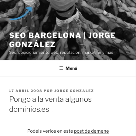
Saltar
al
contenido
SEO BARCELONA | JORGE
GONZÁLEZ
Seo, posicionamiento web, reputación, marketing y más
Menú
PUBLICADO
17 ABRIL 2008
POR
JORGE GONZALEZ
EL
Pongo a la venta algunos
dominios.es
Podeis verlos en este
post de demene