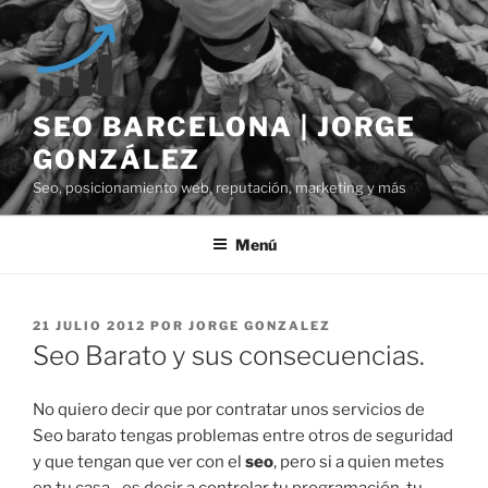
Saltar
al
contenido
SEO BARCELONA | JORGE
GONZÁLEZ
Seo, posicionamiento web, reputación, marketing y más
Menú
PUBLICADO
21 JULIO 2012
POR
JORGE GONZALEZ
EL
Seo Barato y sus consecuencias.
No quiero decir que por contratar unos servicios de
Seo barato tengas problemas entre otros de seguridad
y que tengan que ver con el
seo
, pero si a quien metes