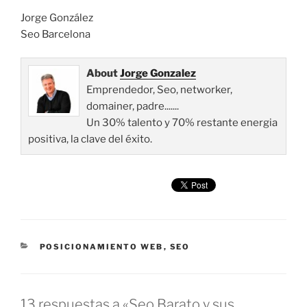
Jorge González
Seo Barcelona
About
Jorge Gonzalez
Emprendedor, Seo, networker,
domainer, padre.......
Un 30% talento y 70% restante energia
positiva, la clave del éxito.
CATEGORÍAS
POSICIONAMIENTO WEB
,
SEO
13 respuestas a «Seo Barato y sus