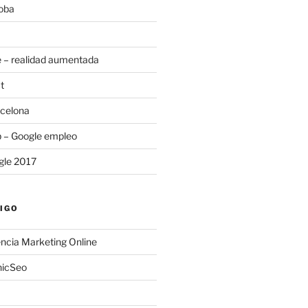
oba
 – realidad aumentada
t
rcelona
b – Google empleo
gle 2017
IGO
ncia Marketing Online
nicSeo