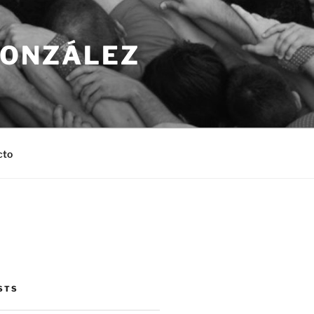
GONZÁLEZ
cto
STS