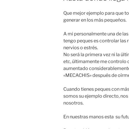
Que mejor ejemplo para que 
generar en los más pequeños.
A mi personalmente una de la
tengo peques es controlar las
nervios o estrés.
No será la primera vez ni la úl
etc, últimamente me controlo c
aumentado considerablemente 
«MECACHIS» después de oírme
Cuando tienes peques con más 
somos su ejemplo directo, nos
nosotros.
En nuestras manos esta su futu