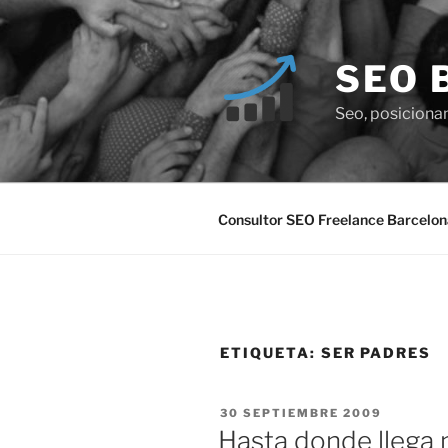
Saltar
al
contenido
SEO 
Seo, posiciona
Consultor SEO Freelance Barcelon
ETIQUETA:
SER PADRES
PUBLICADO
30 SEPTIEMBRE 2009
EL
Hasta donde llega 