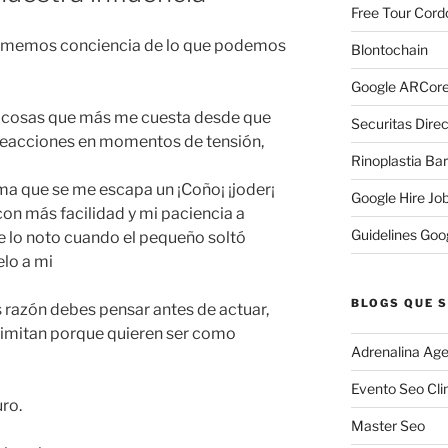
Free Tour Cord
tomemos conciencia de lo que podemos
Blontochain
Google ARCore
s cosas que más me cuesta desde que
Securitas Direc
 reacciones en momentos de tensión,
Rinoplastia Ba
tima que se me escapa un ¡Coño¡ ¡joder¡
Google Hire Jo
on más facilidad y mi paciencia a
Guidelines Goo
lo noto cuando el pequeño soltó
lo a mi
BLOGS QUE S
razón debes pensar antes de actuar,
 imitan porque quieren ser como
Adrenalina Age
Evento Seo Cli
ro.
Master Seo