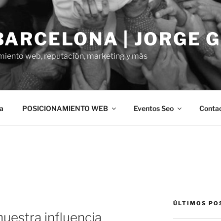
BARCELONA | JORGE 
miento web, reputación, marketing y más
a
POSICIONAMIENTO WEB
Eventos Seo
Conta
ÚLTIMOS PO
nuestra influencia