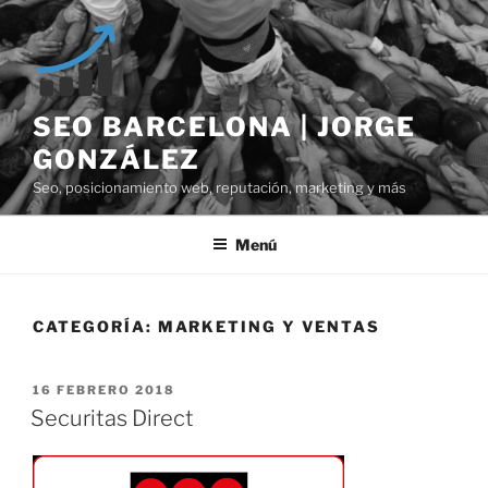
Saltar
al
contenido
SEO BARCELONA | JORGE
GONZÁLEZ
Seo, posicionamiento web, reputación, marketing y más
Menú
CATEGORÍA:
MARKETING Y VENTAS
PUBLICADO
16 FEBRERO 2018
EL
Securitas Direct