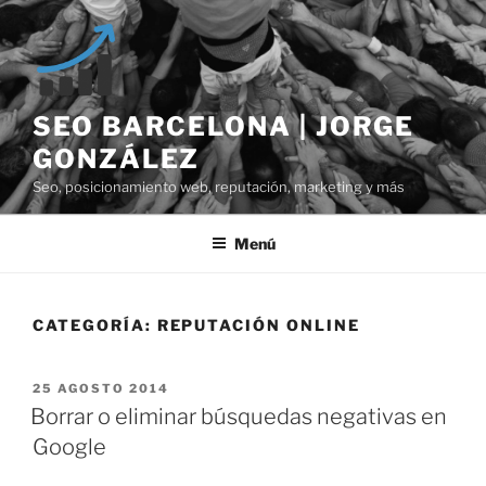
Saltar
al
contenido
SEO BARCELONA | JORGE
GONZÁLEZ
Seo, posicionamiento web, reputación, marketing y más
Menú
CATEGORÍA:
REPUTACIÓN ONLINE
PUBLICADO
25 AGOSTO 2014
EL
Borrar o eliminar búsquedas negativas en
Google