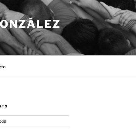
GONZÁLEZ
cto
STS
oba