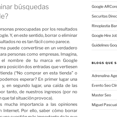
minar búsquedas
Google ARCore
le?
Securitas Direc
Rinoplastia Ba
ersonas preocupadas por los resultados
le. Y, en este sentido, borrar o eliminar
Google Hire Jo
ultados no es tan fácil como parece.
Guidelines Goo
ema puede convertirse en un verdadero
para personas como empresas. Imagina,
r el nombre de tu marca en Google
BLOGS QUE S
era posición dos entradas que vertiesen
 tienda (“No comprar en esta tienda” o
Adrenalina Age
 podemos esperar? En primer lugar una
o y, en segundo lugar, una caída de las
Evento Seo Cli
por tanto, de nuestros ingresos (por no
Master Seo
n que tal situación provoca).
s mucha importancia a las opiniones
Miguel Pascua
n Internet. Por ello, saber cómo borrar
r una cuestión más importante de lo que