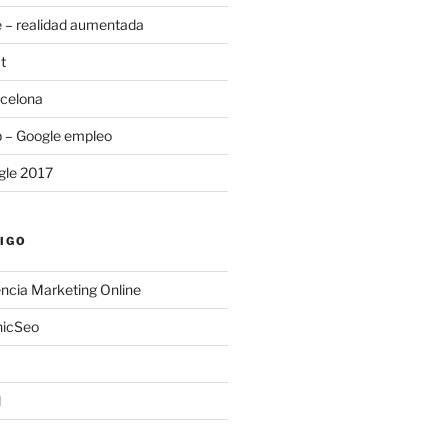
 – realidad aumentada
t
rcelona
b – Google empleo
gle 2017
IGO
ncia Marketing Online
nicSeo
l