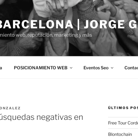
BARCELONA | JORGE 
miento web, reputación, marketing y más
a
POSICIONAMIENTO WEB
Eventos Seo
Conta
ÚLTIMOS PO
GONZALEZ
búsquedas negativas en
Free Tour Cord
Blontochain