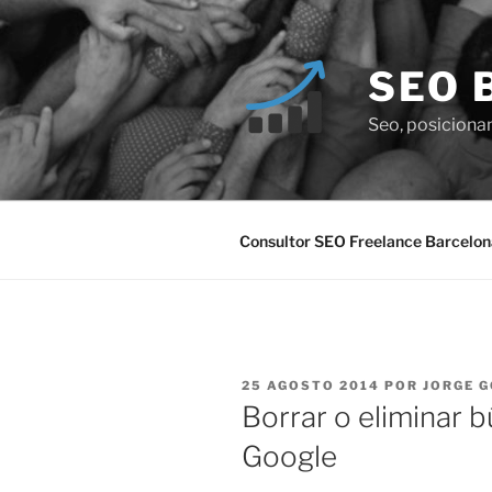
Saltar
al
contenido
SEO 
Seo, posiciona
Consultor SEO Freelance Barcelon
PUBLICADO
25 AGOSTO 2014
POR
JORGE 
EL
Borrar o eliminar 
Google