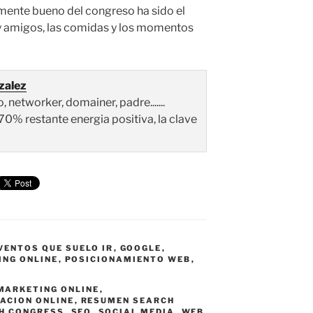
mente bueno del congreso ha sido el
 amigos, las comidas y los momentos
zalez
networker, domainer, padre.......
70% restante energia positiva, la clave
VENTOS QUE SUELO IR
,
GOOGLE
,
ING ONLINE
,
POSICIONAMIENTO WEB
,
MARKETING ONLINE
,
ACION ONLINE
,
RESUMEN SEARCH
H CONGRESS
,
SEO
,
SOCIAL MEDIA
,
WEB