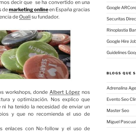
os decir que se ha convertido en una
Google ARCore
s de
marketing online
en España gracias
tencia de
Ouali
su fundador.
Securitas Direc
Rinoplastia Ba
Google Hire Jo
Guidelines Goo
BLOGS QUE S
Adrenalina Age
 los workshops, donde
Albert López
nos
Evento Seo Cli
ctura y optimización. Nos explico que
ni ha tenido la necesidad de enviar un
Master Seo
ambios y que no recomienda el uso de
Miguel Pascua
s enlaces con No-follow y el uso de