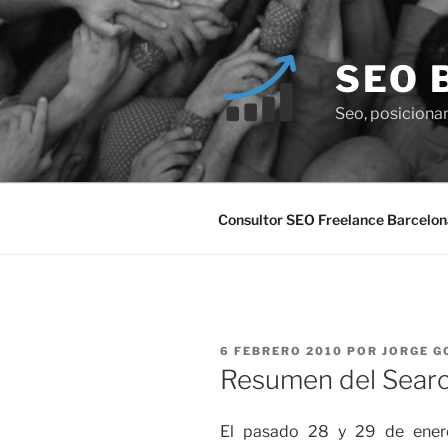
Saltar
al
contenido
SEO 
Seo, posiciona
Consultor SEO Freelance Barcelon
PUBLICADO
6 FEBRERO 2010
POR
JORGE G
EL
Resumen del Searc
El pasado 28 y 29 de enero