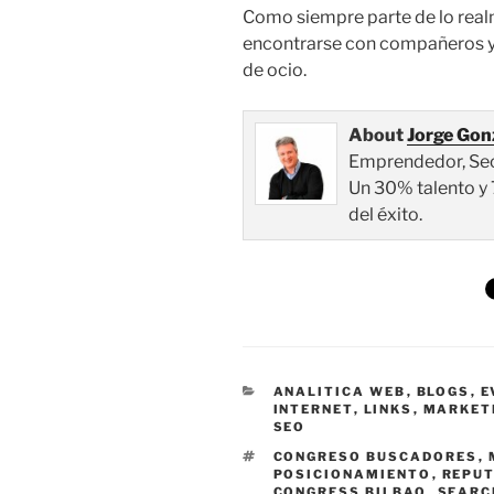
Como siempre parte de lo real
encontrarse con compañeros y
de ocio.
About
Jorge Gon
Emprendedor, Seo, 
Un 30% talento y 
del éxito.
CATEGORÍAS
ANALITICA WEB
,
BLOGS
,
E
INTERNET
,
LINKS
,
MARKET
SEO
ETIQUETAS
CONGRESO BUSCADORES
,
POSICIONAMIENTO
,
REPUT
CONGRESS BILBAO
,
SEARC