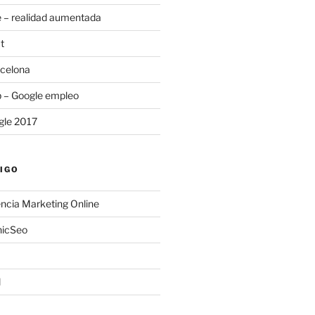
 – realidad aumentada
t
rcelona
b – Google empleo
gle 2017
IGO
ncia Marketing Online
nicSeo
l