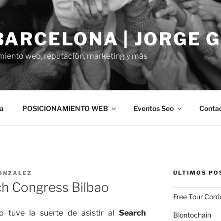
BARCELONA | JORGE 
miento web, reputación, marketing y más
a
POSICIONAMIENTO WEB
Eventos Seo
Conta
ÚLTIMOS PO
ONZALEZ
h Congress Bilbao
Free Tour Cord
 tuve la suerte de asistir al
Search
Blontochain