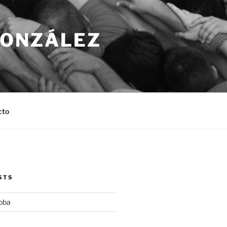
GONZÁLEZ
cto
STS
oba