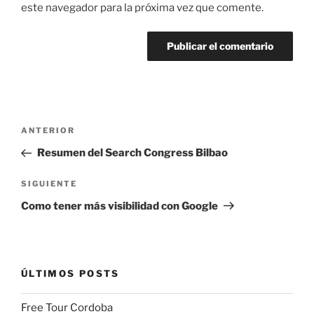
este navegador para la próxima vez que comente.
Navegación
Entrada
ANTERIOR
de
anterior:
Resumen del Search Congress Bilbao
entradas
Siguiente
SIGUIENTE
entrada
Como tener más visibilidad con Google
ÚLTIMOS POSTS
Free Tour Cordoba