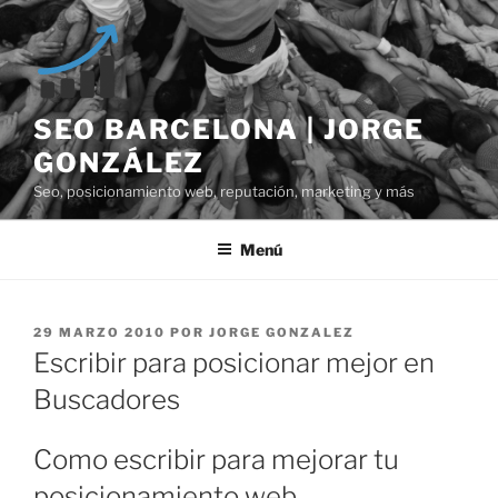
Saltar
al
contenido
SEO BARCELONA | JORGE
GONZÁLEZ
Seo, posicionamiento web, reputación, marketing y más
Menú
PUBLICADO
29 MARZO 2010
POR
JORGE GONZALEZ
EL
Escribir para posicionar mejor en
Buscadores
Como escribir para mejorar tu
posicionamiento web