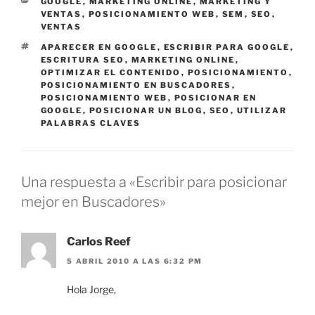
CATEGORÍAS
GOOGLE
,
MARKETING ONLINE
,
MARKETING Y
VENTAS
,
POSICIONAMIENTO WEB
,
SEM
,
SEO
,
VENTAS
ETIQUETAS
APARECER EN GOOGLE
,
ESCRIBIR PARA GOOGLE
,
ESCRITURA SEO
,
MARKETING ONLINE
,
OPTIMIZAR EL CONTENIDO
,
POSICIONAMIENTO
,
POSICIONAMIENTO EN BUSCADORES
,
POSICIONAMIENTO WEB
,
POSICIONAR EN
GOOGLE
,
POSICIONAR UN BLOG
,
SEO
,
UTILIZAR
PALABRAS CLAVES
Una respuesta a «Escribir para posicionar
mejor en Buscadores»
Carlos Reef
5 ABRIL 2010 A LAS 6:32 PM
Hola Jorge,