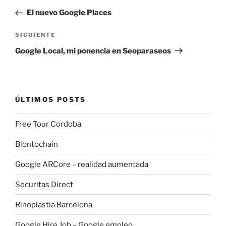
de
anterior:
El nuevo Google Places
entradas
Siguiente
SIGUIENTE
entrada
Google Local, mi ponencia en Seoparaseos
ÚLTIMOS POSTS
Free Tour Cordoba
Blontochain
Google ARCore – realidad aumentada
Securitas Direct
Rinoplastia Barcelona
Google Hire Job – Google empleo