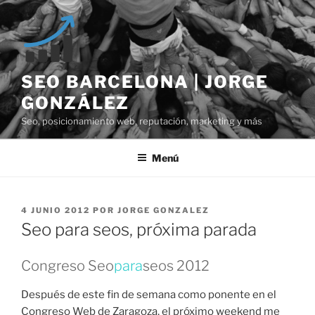
Saltar
al
contenido
SEO BARCELONA | JORGE
GONZÁLEZ
Seo, posicionamiento web, reputación, marketing y más
Menú
PUBLICADO
4 JUNIO 2012
POR
JORGE GONZALEZ
EL
Seo para seos, próxima parada
Congreso Seo
para
seos 2012
Después de este fin de semana como ponente en el
Congreso Web de Zaragoza, el próximo weekend me