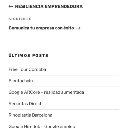
de
anterior:
RESILIENCIA EMPRENDEDORA
entradas
Siguiente
SIGUIENTE
entrada
Comunica tu empresa con éxito
ÚLTIMOS POSTS
Free Tour Cordoba
Blontochain
Google ARCore – realidad aumentada
Securitas Direct
Rinoplastia Barcelona
Google Hire Job – Google empleo