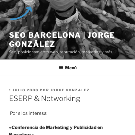
Saltar
al
contenido
SEO BARCELONA | JORGE
GONZÁLEZ
Seo, posicionamiento web, reputación, marketing y más
Menú
PUBLICADO
1 JULIO 2008
POR
JORGE GONZALEZ
EL
ESERP & Networking
Por si os interesa:
«Conferencia de Marketing y Publicidad en
Barcelona»